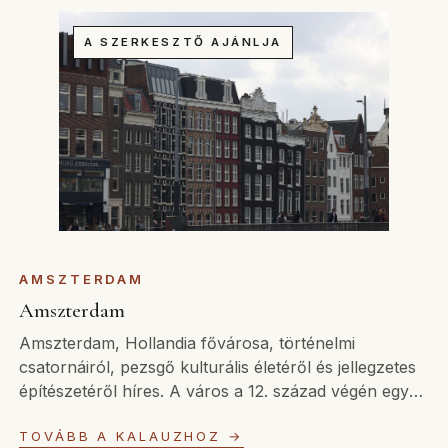
A SZERKESZTŐ AJÁNLJA
AMSZTERDAM
Amszterdam
Amszterdam, Hollandia fővárosa, történelmi
csatornáiról, pezsgő kulturális életéről és jellegzetes
építészetéről híres. A város a 12. század végén egy
kis halászfaluként alakult, és a 17. századi holland
TOVÁBB A KALAUZHOZ →
aranykorban virágzott, a világ egyik legjelentősebb