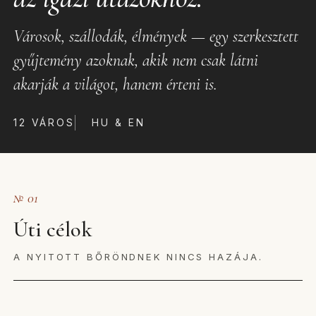
Városok, szállodák, élmények — egy szerkesztett
gyűjtemény azoknak, akik nem csak látni
akarják a világot, hanem érteni is.
12 VÁROS
HU & EN
№ 01
Úti célok
A NYITOTT BŐRÖNDNEK NINCS HAZÁJA.